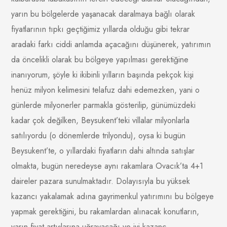
yarın bu bölgelerde yaşanacak daralmaya bağlı olarak
fiyatlarının tıpkı geçtiğimiz yıllarda olduğu gibi tekrar
aradaki farkı ciddi anlamda açacağını düşünerek, yatırımın
da öncelikli olarak bu bölgeye yapılması gerektiğine
inanıyorum, şöyle ki ikibinli yılların başında pekçok kişi
henüz milyon kelimesini telafuz dahi edemezken, yani o
günlerde milyonerler parmakla gösterilip, günümüzdeki
kadar çok değilken, Beysukent’teki villalar milyonlarla
satılıyordu (o dönemlerde trilyondu), oysa ki bugün
Beysukent’te, o yıllardaki fiyatların dahi altında satışlar
olmakta, bugün neredeyse aynı rakamlara Ovacık’ta 4+1
daireler pazara sunulmaktadır. Dolayısıyla bu yüksek
kazancı yakalamak adına gayrimenkul yatırımını bu bölgeye
yapmak gerektiğini, bu rakamlardan alınacak konutların,
yarın fiyat artışlarına uğrayacağı ve iyi kazanç