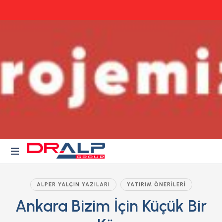
Dr.Alp
Gayrimenkul
Group
ve
ALPER YALÇIN YAZILARI
YATIRIM ÖNERILERI
Akıllı
Ankara Bizim İçin Küçük Bir
Yatırım
Projeleri