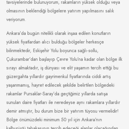
tavsiyelerinde bulunuyorum, rakamların yüksek olduğu veya
olmasının beklendiği bölgelere yatırım yapılmasını salık
veriyorum.
Ankara’da bugün nitelikli olarak inşaa edilen konutların
yüksek fiyatlardan alıcı bulduğu bölgeler herkesçe
bilinmektedir, Eskişehir Yolu boyunca sağlı-sollu,
Çukurambar’dan başlayıp Çevre Yolu’na kadar olan bölge ilk
sırayı almaktadır, iş dünyası ve elit yaşamın tercih ettiği bu
güzergahta yıllardır gayrimenkul fiyatlarında ciddi artış
yaşanmamış, hayret edilecek şekilde belirtilen bölgedeki
rakamlar Pursaklar-Saray’da geçtiğimiz yıllarda satışa
sunulan daire fiyatları ile neredeyse aynı rakamlara yıllardır
demir atmıştır, bu durum bize bir yatırım tüyosu vermelidir!
Bölge önümüzdeki minimum 50 yıl için Ankara’nın
kalburüstü tabakasının tercih edeceği alanlar olacağından,