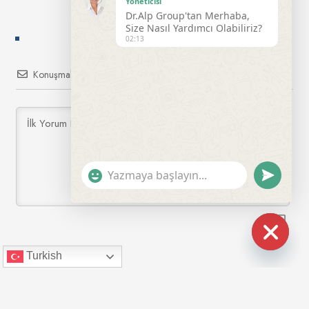
Yöneticisi
Dr.Alp Group'tan Merhaba,
Size Nasıl Yardımcı Olabiliriz?
02:13
Konuşmalara Abone Olun
Giriş
"+CHATY_SETTINGS.LANG.EMOJI_PICKER+"
UNDEFINE
HIDE
Turkish
CHATY
0
YORUM