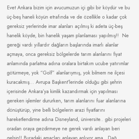
Evet Ankara bizim için avucumuzun içi gibi bir köydür ve bu
üç-beş haneli köyün etrafında ve de özellikle o kadar çok
gereksiz yerlerinde imar alanları açılmış ki adeta üç-beş
hanelik köyde, bin hanelik yaşam planlaması yapılmış!! Ne
gereği vardı yıllardır dağların başlarında imarlı alanlar
açmaya, onca gereksiz bölgelerde tarım alanlarını fiyat
anlamında parlatma adına oralara birtakım ucube yatırımlar
götürmeye, yok “Golf” alanlarıymış, yok bilmem ne ilçesi
kuracakmış… Avrupa Başkent’lerinde olduğu gibi şehrin
içerisinde Ankara’ya kimlik kazandırmak için yapılması
gereken işlemler dururken, tarım alanlarını fuar alanlarına
dönüştürüp, yine belli bölgelerin arazi fiyatlarını
hareketlendirme adına Disneyland, üniversite.. gibi projeleri
oradan oraya gezdirmeye ne gerek vardı anlayan beri
gelsin!! Buradaki amaçları anlayan anlıyor ama.. Dağ