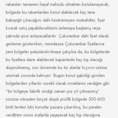
rakamları tamamen hayal mahsulü olmaktan kurtulamayacak,
bölgede bu rakamlardan konut alabilecek kaç tane
babayiğit çıkacağını dahi kestiremeyen müteahitler, fiyat
kırarak satış yapabileceklerini anlamaya başlamış veya
yakında iyice anlayacaklardır. Çukurambar dahi fiyat olarak
gerileme gösterirken, neredeyse Çukurambar fiyatlarına
yeni bölgeler palazlandırılmaya çalışılsa da, bu bölgelerde
bu fiyatlara daire alabilecek kapasitede kaç kişi olacağı
düşünülmemiş, son dönemde bu tür alanlar kıçının üstüne
oturmak zorunda kalmıştır. Bugün konut şişkinliği görülen
bölgelerden yıllardır sürekli olarak örneklerini verdiğim gibi
“bir bölgeye fakirlik sindiği zaman yüz yıl çıkmazmış”
sözüne istinaden birçok düşük profilli bölgede 500-600
bin₺ lerden lüks konutlar pazara çıkarılmış, bu paraları
verdikten sonra oralarda yaşayacak kaç kişi olacağına