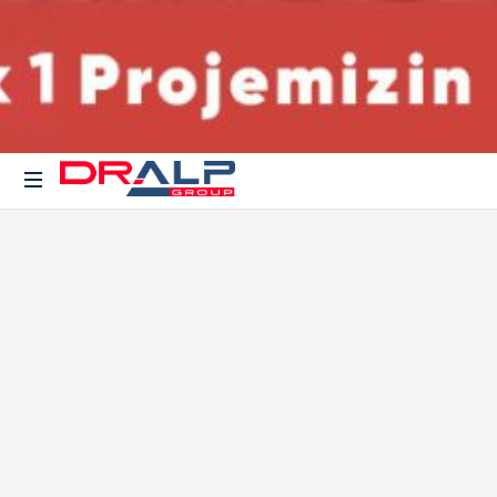
Gayrimenkul
ve
Akıllı
Yatırım
Projeleri