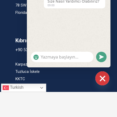
Size Nasıl Yardımcı Olabiliriz?
78 SW 7th Street Miami, 33130
09:00
Florida / USA
Kıbrıs Ofis
+90 532 375 25 63
"+CHATY_SETTINGS.LANG.EMOJI_PICKER+"
UNDEFINE
Karpaz Anayolu
Tuzluca İskele
KKTC
HIDE
Turkish
CHATY
©2025 DR.ALP GROUP A.Ş. TÜM
HAKLARI SAKLIDIR.
OHO OHO DIGITAL