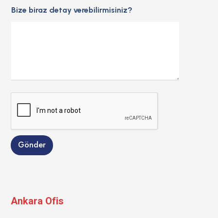
d
Bize biraz detay verebilirmisiniz?
S
t
a
t
e
s
+
1
Gönder
Ankara Ofis