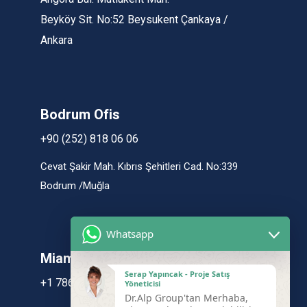
Beyköy Sit. No:52 Beysukent Çankaya /
Ankara
Bodrum Ofis
+90 (252) 818 06 06
Cevat Şakir Mah. Kıbrıs Şehitleri Cad. No:339
Bodrum /Muğla
Whatsapp
Miami / USA Ofis
Serap Yapıncak - Proje Satış
+1 786-825-3818
Yöneticisi
Dr.Alp Group'tan Merhaba,