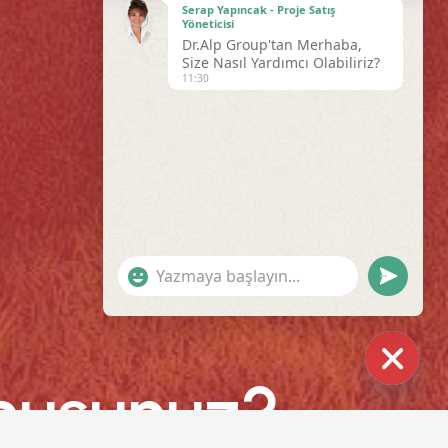
Serap Yapıncak - Proje Satış
Yöneticisi
Dr.Alp Group'tan Merhaba,
Size Nasıl Yardımcı Olabiliriz?
11:30
"+CHATY_SETTINGS.LANG.EMOJI_PICKER+"
UNDEFINE
 musunuz?
HIDE
CHATY