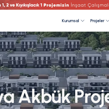
Kurumsal
Projeler
v
a
A
k
b
ü
k
P
r
o
j