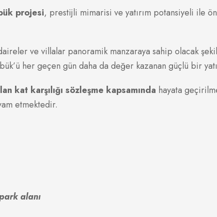
bük projesi
, prestijli mimarisi ve yatırım potansiyeli ile ön
ireler ve villalar panoramik manzaraya sahip olacak şekild
bük’ü her geçen gün daha da değer kazanan güçlü bir yatır
ılan kat karşılığı sözleşme kapsamında
hayata geçirilme
devam etmektedir.
park alanı