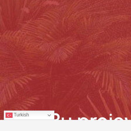
Bu proje
Turkish