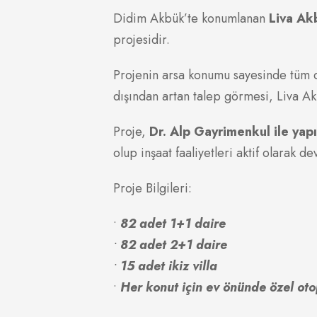
Didim Akbük’te konumlanan
Liva Ak
projesidir.
Projenin arsa konumu sayesinde tüm da
dışından artan talep görmesi, Liva Ak
Proje,
Dr. Alp Gayrimenkul ile yap
olup inşaat faaliyetleri aktif olarak 
Proje Bilgileri:
•⁠ ⁠
82 adet 1+1 daire
•⁠ ⁠
82 adet 2+1 daire
•⁠ ⁠
15 adet ikiz villa
•⁠ ⁠
Her konut için ev önünde özel oto